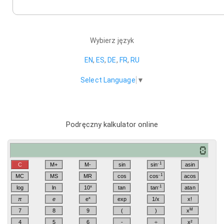
Wybierz język
EN
,
ES
,
DE
,
FR
,
RU
Select Language
▼
Podręczny kalkulator online
-1
C
M+
M-
sin
sin
asin
-1
MC
MS
MR
cos
cos
acos
x
-1
log
ln
10
tan
tan
atan
x
π
e
e
exp
1/x
x!
M
7
8
9
(
)
x
4
5
6
-
÷
x²