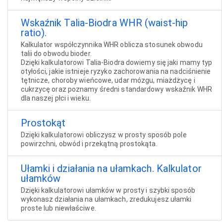
Wskaźnik Talia-Biodra WHR (waist-hip
ratio).
Kalkulator współczynnika WHR oblicza stosunek obwodu
talii do obwodu bioder.
Dzięki kalkulatorowi Talia-Biodra dowiemy się jaki mamy typ
otyłości, jakie istnieje ryzyko zachorowania na nadciśnienie
tętnicze, choroby wieńcowe, udar mózgu, miażdżycę i
cukrzycę oraz poznamy średni standardowy wskaźnik WHR
dla naszej płci i wieku.
Prostokąt
Dzięki kalkulatorowi obliczysz w prosty sposób pole
powirzchni, obwód i przekątną prostokąta.
Ułamki i działania na ułamkach. Kalkulator
ułamków
Dzięki kalkulatorowi ułamków w prosty i szybki sposób
wykonasz działania na ułamkach, zredukujesz ułamki
proste lub niewłaściwe.