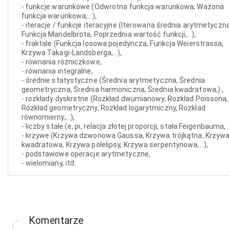
- funkcje warunkowe (Odwrotna funkcja warunkowa, Ważona
funkcja warunkowa,...),
- iteracje / funkcje iteracyjne (Iterowana średnia arytmetyczna
Funkcja Mandelbrota, Poprzednia wartość funkcji,...),
- fraktale (Funkcja losowa pojedyncza, Funkcja Weierstrassa,
Krzywa Takagi-Landsberga,...),
- równania różniczkowe,
- równania integralne,
- średnie statystyczne (Średnia arytmetyczna, Średnia
geometryczna, Średnia harmoniczna, Średnia kwadratowa,) ,
- rozkłady dyskretne (Rozkład dwumianowy, Rozkład Poissona,
Rozkład geometryczny, Rozkład logarytmiczny, Rozkład
równomierny,...),
- liczby stałe (e, pi, relacja złotej proporcji, stała Feigenbauma, ..
- krzywe (Krzywa dzwonowa Gaussa, Krzywa trójkątna, Krzyw
kwadratowa, Krzywa półelipsy, Krzywa serpentynowa,...),
- podstawowe operacje arytmetyczne,
- wielomiany, itd.
Komentarze