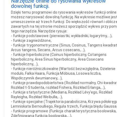
Narzędzie online do rysowania wykresów
dowolnej funkcji.
Dzięki temu programowi do rysowania wykresów funkcji online
możesz narysować dowolną funkcję. Na wykresie możliwe jes
umieszczenie aż trzech funkcji. Do większość równań i oblicz
zawartych na tej stronie możesz sporządzić wykres przy po
tego narzędzia. Narzędzie rysuje:
- funkcje podstawowe (pierwiastki, wykładniki, logarytmy,...),
- funkcje zagnieżdżone,
- funkcje trygonometryczne (Sinus, Cosinus, Tangens kwadrat
Arcus tangens, Secans, Arcus cosecans,...),
- funkcje hiperboliczne (Coinus hiperboliczny, Cotangens
hiperboliczny, Area Sinus hiperboliczny, Area Cosecans
hiperboliczny,...),
- funkcje nieróżniczkowalne (Wartość bezwzględna, Dzielenie
modulo, Falka Haara, Funkcja Möbiusa, Losowa liczba,
Współczynnik dwumianowy,...),
- funkcje prawdopodobieństwa (Rozkład normalny, Chi-kwadrat
Rozkład t-Studenta, rozkład Fishera, Rozkład Erlanga,...),
- funkcje statystyczne (Mediana, Rozkład Lévy'ego, Rozkład
Rayleigha, Rozkład Weibulla,...),
- funkcje specjalne (Trajektoria paraboliczna, Krzywa półokręg
Lemniskata Bernoulliego, Reguła trzech, Funkcja błędu Gaussa,..
- funkcje programowe (Funkcja charakterystyczna boolowska,
Zdefiniowana funkcja boolowska,...),