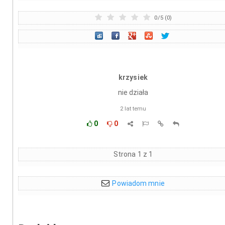
0
/
5
(
0
)
krzysiek
nie działa
2 lat temu
0
0
Strona 1 z 1
Powiadom mnie