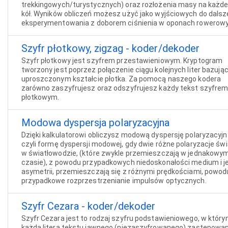
trekkingowych/turystycznych) oraz rozłożenia masy na każde
kół. Wyników obliczeń możesz użyć jako wyjściowych do dals
eksperymentowania z doborem ciśnienia w oponach rowerowy
Szyfr płotkowy, zigzag - koder/dekoder
Szyfr płotkowy jest szyfrem przestawieniowym. Kryptogram
tworzony jest poprzez połączenie ciągu kolejnych liter bazują
uproszczonym kształcie płotka. Za pomocą naszego kodera
zarówno zaszyfrujesz oraz odszyfrujesz każdy tekst szyfre
płotkowym.
Modowa dyspersja polaryzacyjna
Dzięki kalkulatorowi obliczysz modową dyspersję polaryzacyjn
czyli formę dyspersji modowej, gdy dwie różne polaryzacje świ
w światłowodzie, (które zwykle przemieszczają w jednakowy
czasie), z powodu przypadkowych niedoskonałości medium i j
asymetrii, przemieszczają się z różnymi prędkościami, powod
przypadkowe rozprzestrzenianie impulsów optycznych.
Szyfr Cezara - koder/dekoder
Szyfr Cezara jest to rodzaj szyfru podstawieniowego, w któr
każda litera tekstu jawnego (niezaszyfrowanego) zastępowa