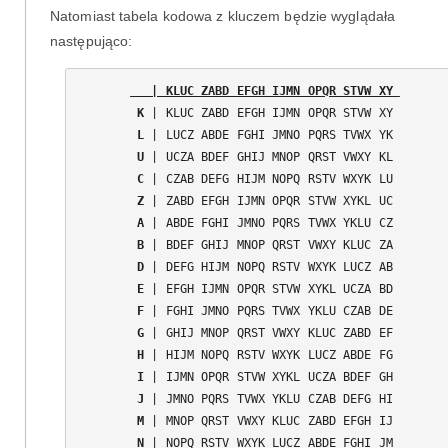
Natomiast tabela kodowa z kluczem będzie wyglądała
następująco:
   | KLUC ZABD EFGH IJMN OPQR STVW XY 
K
L
U
C
Z
A
B
D
E
F
G
H
I
J
M
N