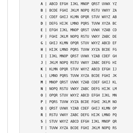
A
B
C
D
E
F
G
H
I
J
K
L
M
N
O
P
Q
R
S
T