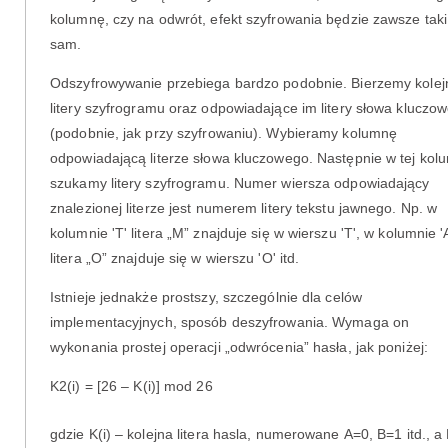
kolumnę, czy na odwrót, efekt szyfrowania będzie zawsze taki
sam.
Odszyfrowywanie przebiega bardzo podobnie. Bierzemy kolej
litery szyfrogramu oraz odpowiadające im litery słowa kluczo
(podobnie, jak przy szyfrowaniu). Wybieramy kolumnę
odpowiadającą literze słowa kluczowego. Następnie w tej kol
szukamy litery szyfrogramu. Numer wiersza odpowiadający
znalezionej literze jest numerem litery tekstu jawnego. Np. w
kolumnie 'T' litera „M” znajduje się w wierszu 'T', w kolumnie '
litera „O” znajduje się w wierszu 'O' itd.
Istnieje jednakże prostszy, szczególnie dla celów
implementacyjnych, sposób deszyfrowania. Wymaga on
wykonania prostej operacji „odwrócenia” hasła, jak poniżej:
K2(i) = [26 – K(i)] mod 26
gdzie K(i) – kolejna litera hasla, numerowane A=0, B=1 itd., a 