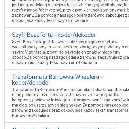
jest inną, oddaloną od niej o stałą liczbę pozycji w alfabecie, lit
(szyfr monoalfabetyczny), przy czym kierunek zamiany musi 
zachowany. Za pomocą naszego kodera zarówno zakodujesz 
odkodujesz każdy tekst szyfrem Cezara.
Szyfr Beauforta - koder/dekoder
Szyfr Beauforta jest to szyfr należący do grupy szyfrów
wieloalfabetycznych. Jest szyfrem zastępczym podobnym d
szyfru Vigenère'a, z tym, że szyfruje on znaki w nieco inny
sposób.Za pomocą naszego kodera zarówno zaszyfrujesz or
odszyfrujesz każdy tekst szyfrem Beauforta.
Transformata Burrowsa-Wheelera -
koder/dekoder
Transformata Burrowsa-Wheelera przekształca łańcuch zna
serię podobnych znaków. Jest to użyteczne w przypadku
kompresji, ponieważ łatwiej jest skompresować ciąg znaków, 
ma ciągi powtarzających się znaków. Za pomocą naszego kod
zarówno zakodujesz oraz odkodujesz każdy tekst transforma
Burrowsa-Wheelera.