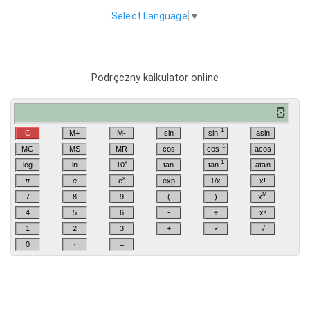
Select Language
▼
Podręczny kalkulator online
-1
C
M+
M-
sin
sin
asin
-1
MC
MS
MR
cos
cos
acos
x
-1
log
ln
10
tan
tan
atan
x
π
e
e
exp
1/x
x!
M
7
8
9
(
)
x
4
5
6
-
÷
x²
1
2
3
+
×
√
0
·
=