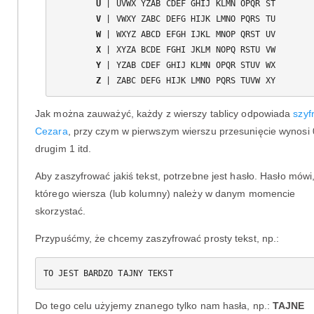
U
V
W
X
Y
Z
Jak można zauważyć, każdy z wierszy tablicy odpowiada
szyf
Cezara
, przy czym w pierwszym wierszu przesunięcie wynosi 
drugim 1 itd.
Aby zaszyfrować jakiś tekst, potrzebne jest hasło. Hasło mówi,
którego wiersza (lub kolumny) należy w danym momencie
skorzystać.
Przypuśćmy, że chcemy zaszyfrować prosty tekst, np.:
TO JEST BARDZO TAJNY TEKST
Do tego celu użyjemy znanego tylko nam hasła, np.:
TAJNE