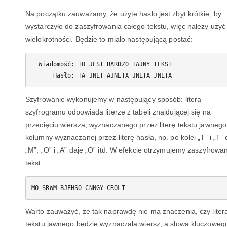
Na początku zauważamy, że użyte hasło jest zbyt krótkie, by
wystarczyło do zaszyfrowania całego tekstu, więc należy użyć
wielokrotności. Będzie to miało następującą postać:
  Wiadomość: TO JEST BARDZO TAJNY TEKST

Szyfrowanie wykonujemy w następujący sposób: litera
szyfrogramu odpowiada literze z tabeli znajdującej się na
przecięciu wiersza, wyznaczanego przez literę tekstu jawnego 
kolumny wyznaczanej przez literę hasła, np. po kolei „T” i „T” 
„M”, „O” i „A” daje „O” itd. W efekcie otrzymujemy zaszyfrowa
tekst:
MO SRWM BJEHSO CNNGY CROLT
Warto zauważyć, że tak naprawdę nie ma znaczenia, czy liter
tekstu jawnego będzie wyznaczała wiersz, a słowa kluczoweg