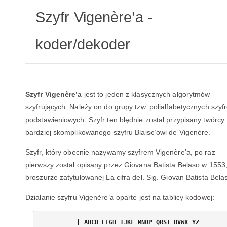
Szyfr Vigenère’a -
koder/dekoder
Szyfr Vigenère’a
jest to jeden z klasycznych algorytmów
szyfrujących. Należy on do grupy tzw. polialfabetycznych szyf
podstawieniowych. Szyfr ten błędnie został przypisany twórcy
bardziej skomplikowanego szyfru Blaise’owi de Vigenère.
Szyfr, który obecnie nazywamy szyfrem Vigenère’a, po raz
pierwszy został opisany przez Giovana Batista Belaso w 1553
broszurze zatytułowanej La cifra del. Sig. Giovan Batista Bela
Działanie szyfru Vigenère’a oparte jest na tablicy kodowej:
   | ABCD EFGH IJKL MNOP QRST UVWX YZ 