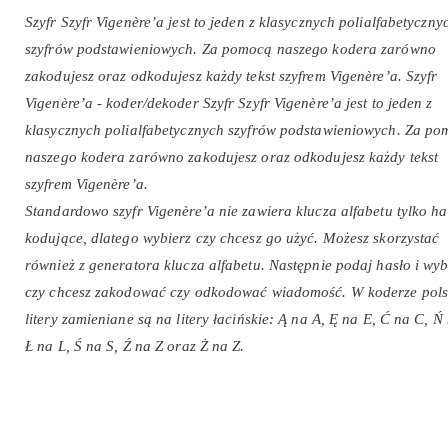
Szyfr Szyfr Vigenère’a jest to jeden z klasycznych polialfabetyczny
szyfrów podstawieniowych. Za pomocą naszego kodera zarówno
zakodujesz oraz odkodujesz każdy tekst szyfrem Vigenère’a. Szyfr
Vigenère’a - koder/dekoder Szyfr Szyfr Vigenère’a jest to jeden z
klasycznych polialfabetycznych szyfrów podstawieniowych. Za p
naszego kodera zarówno zakodujesz oraz odkodujesz każdy tekst
szyfrem Vigenère’a.
Standardowo szyfr Vigenère’a nie zawiera klucza alfabetu tylko ha
kodujące, dlatego wybierz czy chcesz go użyć. Możesz skorzystać
również z generatora klucza alfabetu. Następnie podaj hasło i wyb
czy chcesz zakodować czy odkodować wiadomość. W koderze pols
litery zamieniane są na litery łacińskie: Ą na A, Ę na E, Ć na C, Ń
Ł na L, Ś na S, Ź na Z oraz Ż na Z.