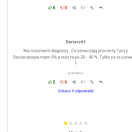
6
0
Dariusz61
Nie rozumiem diagnozy . Co oznaczają procenty ? przy
Deuteranopia mam 0% a reszta po 20 - 40 %. Tylko co to ozn
?
6 lat temu
2
6
Zobacz
1
odpowiedź