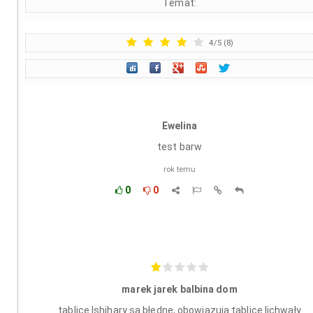
Temat:
4
/
5
(
8
)
Ewelina
test barw
rok temu
0
0
marek jarek balbina dom
tablice Ishihary są błędne, obowiązują tablice lichwały