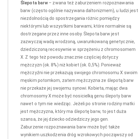
Ślepota barw
– zwana też zaburzeniem rozpoznawania
barw (często ogólnie nazywana daltonizmem), u ludzi jest
niezdolnością do spostrzegania różnic pomiędzy
niektórymi lub wszystkimi barwami, które normalnie są
dostrzegane przez inne osoby. Ślepota barw jest
zazwyczaj wadą wrodzoną, uwarunkowaną genetycznie,
dziedziczoną recesywnie w sprzężeniu z chromosomem
X. Z tego też powodu znacznie częściej dotyczy
mężczyzn (ok. 8%) niż kobiet (ok. 0,5%). Ponieważ
mężczyźni nie przekazują swojego chromosomu X swoim
męskim potomkom, zatem mężczyzna ze ślepotą barw
nie przekaże jej swojemu synowi. Kobieta, mając dwa
chromosomy X może być nosicielką genu ślepoty barw
nawet o tym nie wiedząc. Jeżeli po stronie rodziny matki
jest mężczyzna, który ma ślepotę barw, to jest duża
szansa, że jej dziecko odziedziczy jego gen.
Zaburzenie rozpoznawania barw może być także
wynikiem uszkodzenia dróg wzrokowych począwszy od