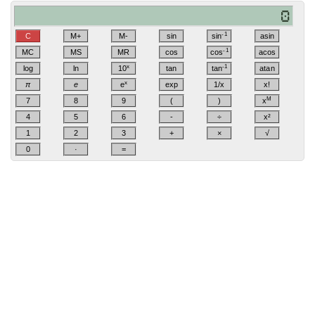
-1
C
M+
M-
sin
sin
asin
-1
MC
MS
MR
cos
cos
acos
x
-1
log
ln
10
tan
tan
atan
x
π
e
e
exp
1/x
x!
M
7
8
9
(
)
x
4
5
6
-
÷
x²
1
2
3
+
×
√
0
·
=