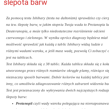
ślepota barw
Za pomocą testu Ishihary (testu na daltonizm) sprawdzisz czy cierp
na tzw. ślepotę barw, w jakim stopniu Twoja wada to Protanopia l
Deuteranopia, a może tylko niedostateczne rozróżnienie odcieni
czerwonego i zielonego. W wyniku oprócz diagnozy będziesz miał
możliwość sprawdzić jak każdą z tablic Ishihary widzą ludzie z
różnymi wadami wzroku, a jeśli masz wadę, pozwolą Ci zobaczyć 
jest na tablicach.
Test Ishihary składa się z 38 tablic. Każda tablica składa się z koł
utworzonego przez różnych rozmiarów okrągłe plamy, różniące si
nieznaczny sposób barwami. Dobór kolorów na każdej tablicy jest
inny, co umożliwia zdiagnozowanie różnych zaburzeń widzenia ba
Test jest przeznaczony do wykrywania dwóch najczęstszych rodza
ślepoty barw:
Protanopii
czyli wady wzroku polegająca na nierozpoznawa