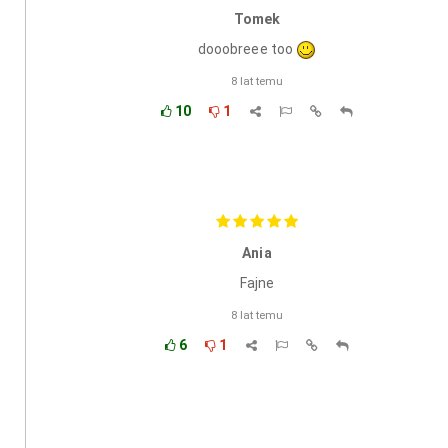
Tomek
dooobreee too
8 lat temu
10
1
Ania
Fajne
8 lat temu
6
1