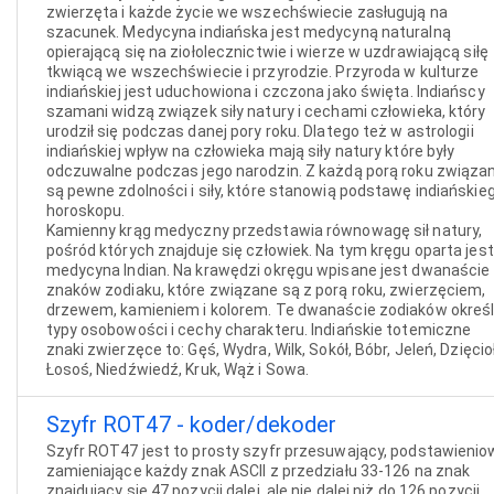
zwierzęta i każde życie we wszechświecie zasługują na
szacunek. Medycyna indiańska jest medycyną naturalną
opierającą się na ziołolecznictwie i wierze w uzdrawiającą siłę
tkwiącą we wszechświecie i przyrodzie. Przyroda w kulturze
indiańskiej jest uduchowiona i czczona jako święta. Indiańscy
szamani widzą związek siły natury i cechami człowieka, który
urodził się podczas danej pory roku. Dlatego też w astrologii
indiańskiej wpływ na człowieka mają siły natury które były
odczuwalne podczas jego narodzin. Z każdą porą roku związa
są pewne zdolności i siły, które stanowią podstawę indiańskie
horoskopu.
Kamienny krąg medyczny przedstawia równowagę sił natury,
pośród których znajduje się człowiek. Na tym kręgu oparta jest
medycyna Indian. Na krawędzi okręgu wpisane jest dwanaście
znaków zodiaku, które związane są z porą roku, zwierzęciem,
drzewem, kamieniem i kolorem. Te dwanaście zodiaków okreś
typy osobowości i cechy charakteru. Indiańskie totemiczne
znaki zwierzęce to: Gęś, Wydra, Wilk, Sokół, Bóbr, Jeleń, Dzięcioł
Łosoś, Niedźwiedź, Kruk, Wąż i Sowa.
Szyfr ROT47 - koder/dekoder
Szyfr ROT47 jest to prosty szyfr przesuwający, podstawienio
zamieniające każdy znak ASCII z przedziału 33-126 na znak
znajdujący się 47 pozycji dalej, ale nie dalej niż do 126 pozycji,