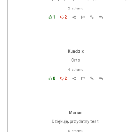
2 lat temu
1
2
Kundzix
Orto
4 lat temu
0
2
Marian
Dziękuję, przydatny test.
5 lat temu