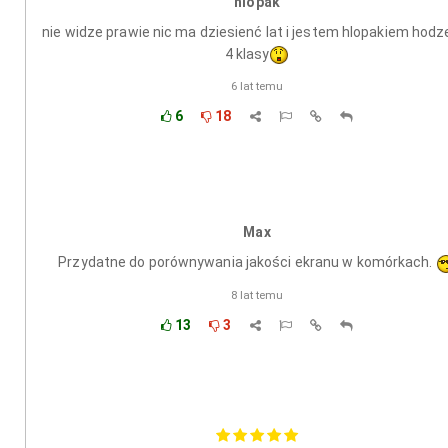
hlopak
nie widze prawie nic ma dziesienć lat i jestem hlopakiem hodz
4 klasy
6 lat temu
6
18
Max
Przydatne do porównywania jakości ekranu w komórkach.
8 lat temu
13
3