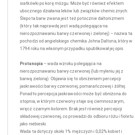
siatkówki po korę mózgu. Może być również efektem
ubocznego działania leków lub związków chemicznych.
Ślepota barw zwana jest też potocznie daltonizmem
(który tak naprawdę jest wadą polegająca na
nierozpoznawaniu barwy czerwonej i zielonej) – nazwa ta
pochodzi od angielskiego chemika Johna Daltona, który w
1794 roku na własnym przypadku opublikował jej opis.
Protanopia
– wada wzroku polegająca na
nierozpoznawaniu barwy czerwonej (lub myleniu jej z
barwą zieloną). Objawia się to obniżeniem percepcji
jaskrawości barwy czerwonej, pomarańczowej i żółtej.
Ponadto percepcja jaskrawości może być obniżona do
stopnia, w którym czerwony staje się ciemnoszarym,
wręcz czarnym kolorem. Brak jest również percepcji
składowej czerwonej, co prowadzi do odbioru różu i fioletu
jako niebieski.
Wada ta dotyczy około 1% mężczyzn i 0,02% kobiet i