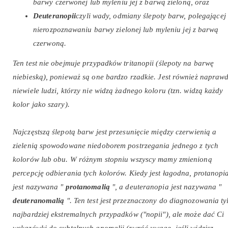
barwy czerwonej lub myleniu jej z barwą zieloną, oraz
Deuteranopii
czyli wady, odmiany ślepoty barw, polegającej
nierozpoznawaniu barwy zielonej lub myleniu jej z barwą
czerwoną.
Ten test nie obejmuje przypadków tritanopii (ślepoty na barwę
niebieską), ponieważ są one bardzo rzadkie. Jest również napraw
niewiele ludzi, którzy nie widzą żadnego koloru (tzn. widzą każdy
kolor jako szary).
Najczęstszą ślepotą barw jest przesunięcie między czerwienią a
zielenią spowodowane niedoborem postrzegania jednego z tych
kolorów lub obu. W różnym stopniu wszyscy mamy zmienioną
percepcję odbierania tych kolorów. Kiedy jest łagodna, protanopi
jest nazywana "
protanomalią
", a deuteranopia jest nazywana "
deuteranomalią
". Ten test jest przeznaczony do diagnozowania ty
najbardziej ekstremalnych przypadków ("nopii"), ale może dać Ci
wskazówki do subtelnych anomalii (zwróć uwagę, jeśli widzisz