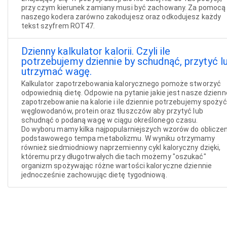
przy czym kierunek zamiany musi być zachowany. Za pomocą
naszego kodera zarówno zakodujesz oraz odkodujesz każdy
tekst szyfrem ROT47.
Dzienny kalkulator kalorii. Czyli ile
potrzebujemy dziennie by schudnąć, przytyć l
utrzymać wagę.
Kalkulator zapotrzebowania kalorycznego pomoże stworzyć
odpowiednią dietę. Odpowie na pytanie jakie jest nasze dzienn
zapotrzebowanie na kalorie i ile dziennie potrzebujemy spożyć
węglowodanów, protein oraz tłuszczów aby przytyć lub
schudnąć o podaną wagę w ciągu określonego czasu.
Do wyboru mamy kilka najpopularniejszych wzorów do obliczen
podstawowego tempa metabolizmu. W wyniku otrzymamy
również siedmiodniowy naprzemienny cykl kaloryczny dzięki,
któremu przy długotrwałych dietach możemy "oszukać"
organizm spożywając różne wartości kaloryczne dziennie
jednocześnie zachowując dietę tygodniową.