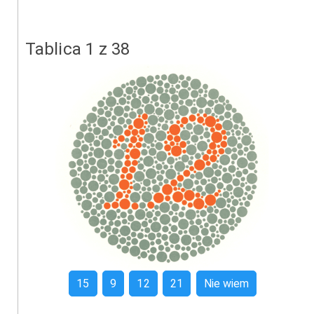
Tablica 1 z 38
15
9
12
21
Nie wiem