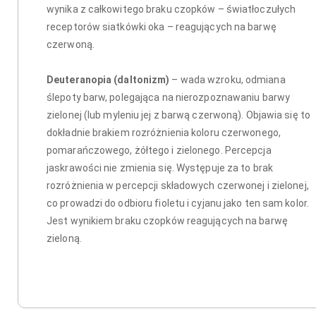
wynika z całkowitego braku czopków – światłoczułych
receptorów siatkówki oka – reagujących na barwę
czerwoną.
Deuteranopia (daltonizm)
– wada wzroku, odmiana
ślepoty barw, polegająca na nierozpoznawaniu barwy
zielonej (lub myleniu jej z barwą czerwoną). Objawia się to
dokładnie brakiem rozróżnienia koloru czerwonego,
pomarańczowego, żółtego i zielonego. Percepcja
jaskrawości nie zmienia się. Występuje za to brak
rozróżnienia w percepcji składowych czerwonej i zielonej,
co prowadzi do odbioru fioletu i cyjanu jako ten sam kolor.
Jest wynikiem braku czopków reagujących na barwę
zieloną.