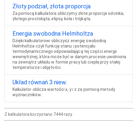
Złoty podział, złota proporcja
Za pomocą kalkulatora obliczymy złote proporcje odcinka,
złotego prostokąta, elipsy, koła i trójkąta.
Energia swobodna Helmholtza
Dzięki kalkulatorowi obliczysz energię swobodną
Helmholtza czyli funkcję stanu i potencjału
termodynamicznego odpowiadającą tej części energii
wewnętrznej, która może być w danym procesie uwolniona
na zewnątrz układu w formie pracy lub ciepła przy stałej
temperaturze i objętości.
Układ równań 3 niew.
Kalkulator oblicza wartości x, y i z za pomocą metody
wyznaczników.
Z kalkulatora korzystano 7444 razy.