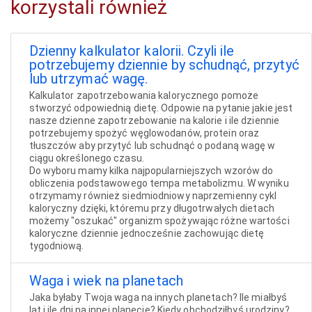
korzystali również
Dzienny kalkulator kalorii. Czyli ile
potrzebujemy dziennie by schudnąć, przytyć
lub utrzymać wagę.
Kalkulator zapotrzebowania kalorycznego pomoże
stworzyć odpowiednią dietę. Odpowie na pytanie jakie jest
nasze dzienne zapotrzebowanie na kalorie i ile dziennie
potrzebujemy spożyć węglowodanów, protein oraz
tłuszczów aby przytyć lub schudnąć o podaną wagę w
ciągu określonego czasu.
Do wyboru mamy kilka najpopularniejszych wzorów do
obliczenia podstawowego tempa metabolizmu. W wyniku
otrzymamy również siedmiodniowy naprzemienny cykl
kaloryczny dzięki, któremu przy długotrwałych dietach
możemy "oszukać" organizm spożywając różne wartości
kaloryczne dziennie jednocześnie zachowując dietę
tygodniową.
Waga i wiek na planetach
Jaka byłaby Twoja waga na innych planetach? Ile miałbyś
lat i ile dni na innej planecie? Kiedy obchodziłbyś urodziny?