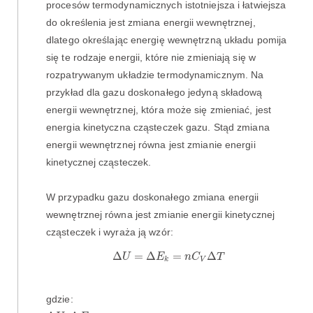
procesów termodynamicznych istotniejsza i łatwiejsza
do określenia jest zmiana energii wewnętrznej,
dlatego określając energię wewnętrzną układu pomija
się te rodzaje energii, które nie zmieniają się w
rozpatrywanym układzie termodynamicznym. Na
przykład dla gazu doskonałego jedyną składową
energii wewnętrznej, która może się zmieniać, jest
energia kinetyczna cząsteczek gazu. Stąd zmiana
energii wewnętrznej równa jest zmianie energii
kinetycznej cząsteczek.
W przypadku gazu doskonałego zmiana energii
wewnętrznej równa jest zmianie energii kinetycznej
cząsteczek i wyraża ją wzór:
Δ
U
=
Δ
E
k
=
n
C
V
Δ
T
Δ
=
Δ
=
Δ
U
E
n
C
T
V
k
gdzie:
Δ
U
,
Δ
E
k