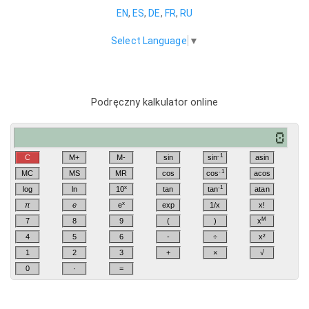
EN
,
ES
,
DE
,
FR
,
RU
Select Language
▼
Podręczny kalkulator online
-1
C
M+
M-
sin
sin
asin
-1
MC
MS
MR
cos
cos
acos
x
-1
log
ln
10
tan
tan
atan
x
π
e
e
exp
1/x
x!
M
7
8
9
(
)
x
4
5
6
-
÷
x²
1
2
3
+
×
√
0
·
=