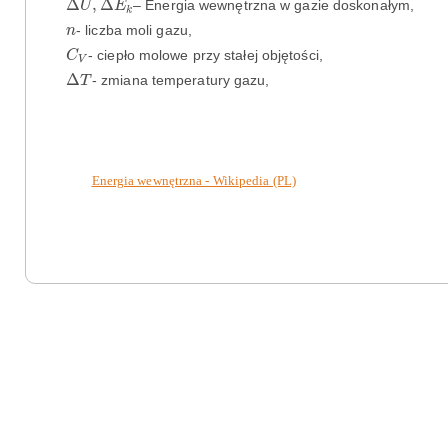
Δ
,
Δ
– Energia wewnętrzna w gazie doskonałym,
U
E
k
n
- liczba moli gazu,
n
C
V
- ciepło molowe przy stałej objętości,
C
V
Δ
T
Δ
- zmiana temperatury gazu,
T
Energia wewnętrzna - Wikipedia (PL)