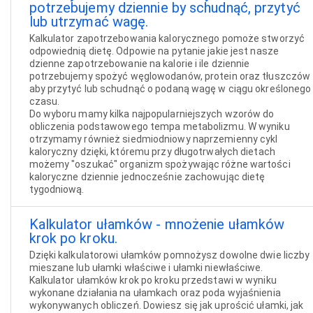
potrzebujemy dziennie by schudnąć, przytyć
lub utrzymać wagę.
Kalkulator zapotrzebowania kalorycznego pomoże stworzyć
odpowiednią dietę. Odpowie na pytanie jakie jest nasze
dzienne zapotrzebowanie na kalorie i ile dziennie
potrzebujemy spożyć węglowodanów, protein oraz tłuszczów
aby przytyć lub schudnąć o podaną wagę w ciągu określonego
czasu.
Do wyboru mamy kilka najpopularniejszych wzorów do
obliczenia podstawowego tempa metabolizmu. W wyniku
otrzymamy również siedmiodniowy naprzemienny cykl
kaloryczny dzięki, któremu przy długotrwałych dietach
możemy "oszukać" organizm spożywając różne wartości
kaloryczne dziennie jednocześnie zachowując dietę
tygodniową.
Kalkulator ułamków - mnożenie ułamków
krok po kroku.
Dzięki kalkulatorowi ułamków pomnożysz dowolne dwie liczby
mieszane lub ułamki właściwe i ułamki niewłaściwe.
Kalkulator ułamków krok po kroku przedstawi w wyniku
wykonane działania na ułamkach oraz poda wyjaśnienia
wykonywanych obliczeń. Dowiesz się jak uprościć ułamki, jak