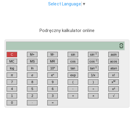
Select Language
▼
Podręczny kalkulator online
-1
C
M+
M-
sin
sin
asin
-1
MC
MS
MR
cos
cos
acos
x
-1
log
ln
10
tan
tan
atan
x
π
e
e
exp
1/x
x!
M
7
8
9
(
)
x
4
5
6
-
÷
x²
1
2
3
+
×
√
0
·
=