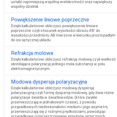
ustalić najmniejszą wspólną wielokrotność oraz największy
wspólny dzielnik.
Powiększenie liniowe poprzeczne
Dzięki kalkulatorowi obliczysz powiększenie liniowe
poprzeczne czyli stosunek wysokości obrazu A'B' do
wysokości przedmiotu AB mierzone w kierunku prostopadłym
do osi optycznej układu.
Refrakcja molowa
Dzięki kalkulatorowi obliczysz refrakcję molową czyli wielkość
określająca polaryzację jednego mola substancji w polu
elektromagnetycznym.
Modowa dyspersja polaryzacyjna
Dzięki kalkulatorowi obliczysz modową dyspersję
polaryzacyjną czyli formę dyspersji modowej, gdy dwie różne
polaryzacje światła w światłowodzie, (które zwykle
przemieszczają w jednakowym czasie), z powodu
przypadkowych niedoskonałości medium i jego asymetrii,
przemieszczają się z różnymi prędkościami, powodując
przypadkowe rozprzestrzenianie impulsów optycznych.