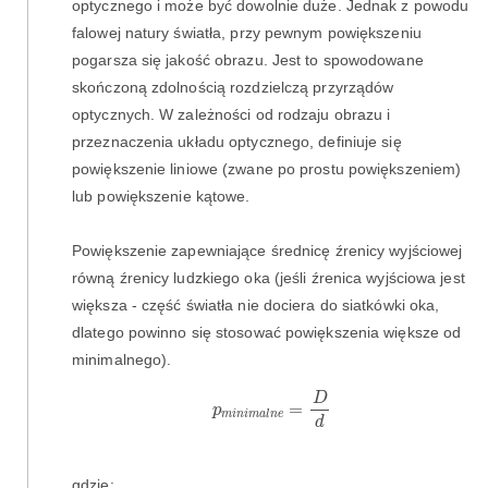
optycznego i może być dowolnie duże. Jednak z powodu
falowej natury światła, przy pewnym powiększeniu
pogarsza się jakość obrazu. Jest to spowodowane
skończoną zdolnością rozdzielczą przyrządów
optycznych. W zależności od rodzaju obrazu i
przeznaczenia układu optycznego, definiuje się
powiększenie liniowe (zwane po prostu powiększeniem)
lub powiększenie kątowe.
Powiększenie zapewniające średnicę źrenicy wyjściowej
równą źrenicy ludzkiego oka (jeśli źrenica wyjściowa jest
większa - część światła nie dociera do siatkówki oka,
dlatego powinno się stosować powiększenia większe od
minimalnego).
p
m
i
n
i
m
a
l
n
e
=
D
d
D
=
p
m
i
n
i
m
a
l
n
e
d
gdzie: