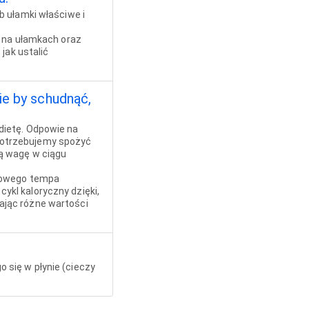
b ułamki właściwe i
a na ułamkach oraz
jak ustalić
nie by schudnąć,
dietę. Odpowie na
e potrzebujemy spożyć
ą wagę w ciągu
awowego tempa
kl kaloryczny dzięki,
jąc różne wartości
o się w płynie (cieczy