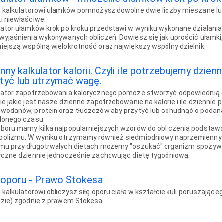
i kalkulatorowi ułamków pomnożysz dowolne dwie liczby mieszane lu
i niewłaściwe.
lator ułamków krok po kroku przedstawi w wyniku wykonane działani
wyjaśnienia wykonywanych obliczeń. Dowiesz się jak uprościć ułamki, 
iejszą wspólną wielokrotność oraz największy wspólny dzielnik.
nny kalkulator kalorii. Czyli ile potrzebujemy dzien
ytyć lub utrzymać wagę.
lator zapotrzebowania kalorycznego pomoże stworzyć odpowiednią 
ie jakie jest nasze dzienne zapotrzebowanie na kalorie i ile dzienni
wodanów, protein oraz tłuszczów aby przytyć lub schudnąć o podan
lonego czasu.
boru mamy kilka najpopularniejszych wzorów do obliczenia podst
olizmu. W wyniku otrzymamy również siedmiodniowy naprzemienny cy
mu przy długotrwałych dietach możemy "oszukać" organizm spożywa
yczne dziennie jednocześnie zachowując dietę tygodniową.
a oporu - Prawo Stokesa
i kalkulatorowi obliczysz siłę oporu ciała w kształcie kuli poruszająceg
azie) zgodnie z prawem Stokesa.