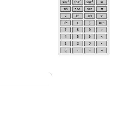
-1
-1
-1
sin
cos
tan
ln
sin
cos
tan
π
√
x²
1/x
x!
M
x
(
)
exp
7
8
9
÷
4
5
6
×
1
2
3
-
0
·
=
+