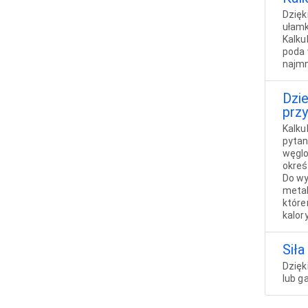
Dzięk
ułamk
Kalku
poda 
najmn
Dzie
prz
Kalku
pytan
węglo
okreś
Do wy
metab
które
kalor
Sił
Dzięk
lub g