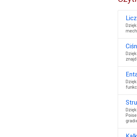
Licz
Dzięk
mecha
Ciśn
Dzięk
znajd
Ent
Dzięk
funkc
Str
Dzięk
Poise
gradi
Kal