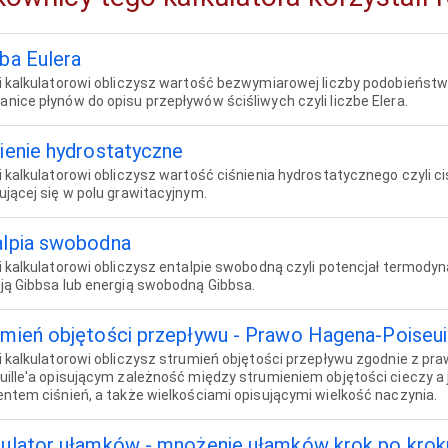
ba Eulera
i kalkulatorowi obliczysz wartość bezwymiarowej liczby podobieńst
nice płynów do opisu przepływów ściśliwych czyli liczbe Elera.
ienie hydrostatyczne
i kalkulatorowi obliczysz wartość ciśnienia hydrostatycznego czyli ci
ującej się w polu grawitacyjnym.
alpia swobodna
i kalkulatorowi obliczysz entalpie swobodną czyli potencjał termod
ją Gibbsa lub energią swobodną Gibbsa.
umień objętości przepływu - Prawo Hagena-Poiseui
i kalkulatorowi obliczysz strumień objętości przepływu zgodnie z p
uille'a opisującym zależność między strumieniem objętości cieczy a j
entem ciśnień, a także wielkościami opisującymi wielkość naczynia.
kulator ułamków - mnożenie ułamków krok po krok