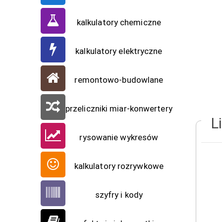
kalkulatory chemiczne
kalkulatory elektryczne
remontowo-budowlane
przeliczniki miar-konwertery
L
rysowanie wykresów
kalkulatory rozrywkowe
szyfry i kody