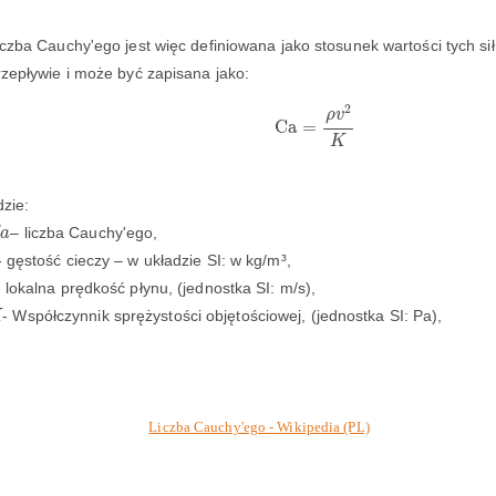
iczba Cauchy'ego jest więc definiowana jako stosunek wartości tych s
rzepływie i może być zapisana jako:
C
a
=
ρ
v
2
K
2
ρ
v
C
a
=
K
dzie:
a
– liczba Cauchy'ego,
a
- gęstość cieczy – w układzie SI: w kg/m³,
- lokalna prędkość płynu, (jednostka SI: m/s),
- Współczynnik sprężystości objętościowej, (jednostka SI: Pa),
K
Liczba Cauchy'ego - Wikipedia (PL)