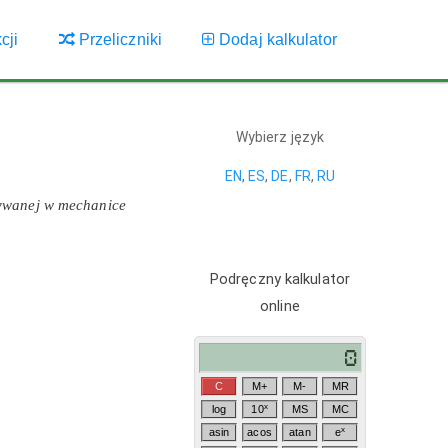
cji
Przeliczniki
Dodaj kalkulator
Wybierz język
EN
,
ES
,
DE
,
FR
,
RU
żywanej w mechanice
Podręczny kalkulator
online
C
M+
M-
MR
x
log
10
MS
MC
x
asin
acos
atan
e