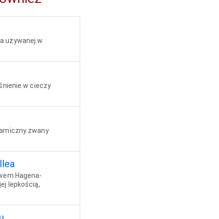
wa używanej w
śnienie w cieczy
ynamiczny zwany
llea
rawem Hagena-
ej lepkością,
u.