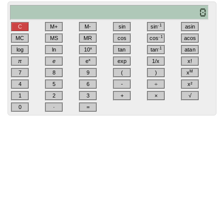
-1
C
M+
M-
sin
sin
asin
-1
MC
MS
MR
cos
cos
acos
x
-1
log
ln
10
tan
tan
atan
x
π
e
e
exp
1/x
x!
M
7
8
9
(
)
x
4
5
6
-
÷
x²
1
2
3
+
×
√
0
·
=