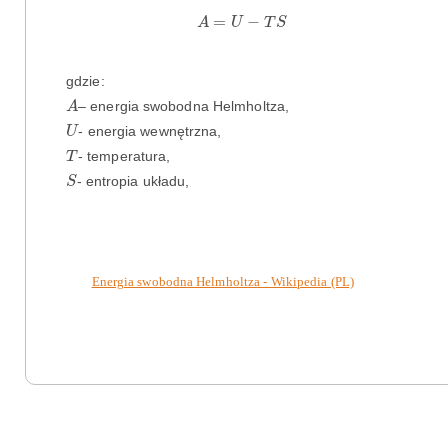
A
=
U
−
T
S
=
−
A
U
T
S
gdzie:
A
– energia swobodna Helmholtza,
A
U
- energia wewnętrzna,
U
T
- temperatura,
T
S
- entropia układu,
S
Energia swobodna Helmholtza - Wikipedia (PL)