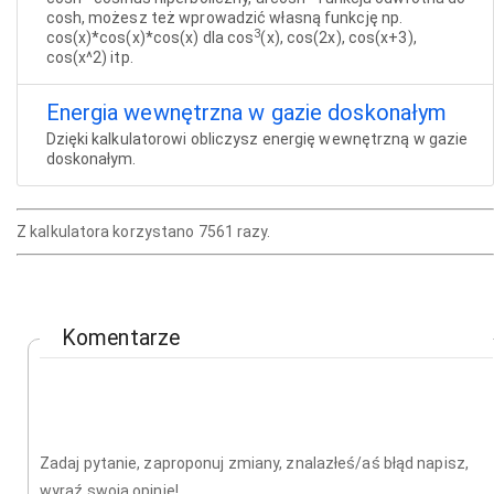
cosh, możesz też wprowadzić własną funkcję np.
3
cos(x)*cos(x)*cos(x) dla cos
(x), cos(2x), cos(x+3),
cos(x^2) itp.
Energia wewnętrzna w gazie doskonałym
Dzięki kalkulatorowi obliczysz energię wewnętrzną w gazie
doskonałym.
Z kalkulatora korzystano 7561 razy.
Komentarze
Zadaj pytanie, zaproponuj zmiany, znalazłeś/aś błąd napisz,
wyraź swoją opinię!