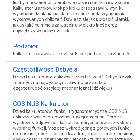
liczby mieszane lub ułamki właściwe i ułamki niewłaściwe.
Kalkulator ułamków krok po kroku przedstawi w wyniku
wykonane działania na ułamkach oraz poda wyjaśnienia
wykonywanych obliczeń. Dowiesz się jak uprościć ułamki,
jak ustalić najmniejszą wspólną wielokrotność oraz
największy wspólny dzielnik.
Podzbiór.
Kalkulator sprawdza czy zbiór B jest podzbiorem zbioru A.
Częstotliwość Debye'a
Dzięki kalkulatorowi obliczysz częstotliwość Debye'a czyli
teoretyczną najwyższą możliwą w przyrodzie
częstotliwość oscylacji mechanicznej (dźwięku).
COSINUS Kalkulator
Dzięki kalkulatorowi funkcji trygonometrycznej COSINUS
obliczysz wartości dowolnej funkcji cosinusa. Oprócz
wyników w odpowiedzi kalkulator narysuje również wykres
wybranej funkcji. Możesz wybrać jedną z gotowych funkcji
2
np. cosinus, cos
- cosinus kwadrat, arccos - arcus cosinus,
cosh - cosinus hiperboliczny, arcosh - funkcja odwrotna do