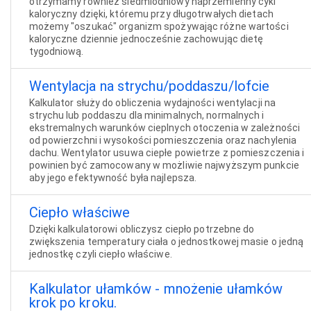
otrzymamy również siedmiodniowy naprzemienny cykl
kaloryczny dzięki, któremu przy długotrwałych dietach
możemy "oszukać" organizm spożywając różne wartości
kaloryczne dziennie jednocześnie zachowując dietę
tygodniową.
Wentylacja na strychu/poddaszu/lofcie
Kalkulator służy do obliczenia wydajności wentylacji na
strychu lub poddaszu dla minimalnych, normalnych i
ekstremalnych warunków cieplnych otoczenia w zależności
od powierzchni i wysokości pomieszczenia oraz nachylenia
dachu. Wentylator usuwa ciepłe powietrze z pomieszczenia i
powinien być zamocowany w możliwie najwyższym punkcie
aby jego efektywność była najlepsza.
Ciepło właściwe
Dzięki kalkulatorowi obliczysz ciepło potrzebne do
zwiększenia temperatury ciała o jednostkowej masie o jedną
jednostkę czyli ciepło właściwe.
Kalkulator ułamków - mnożenie ułamków
krok po kroku.