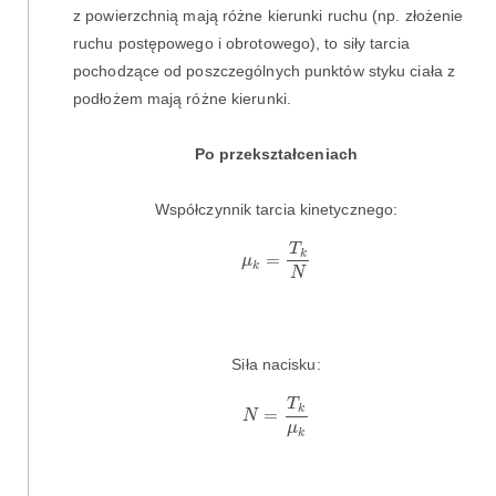
z powierzchnią mają różne kierunki ruchu (np. złożenie
ruchu postępowego i obrotowego), to siły tarcia
pochodzące od poszczególnych punktów styku ciała z
podłożem mają różne kierunki.
Po przekształceniach
Współczynnik tarcia kinetycznego:
μ
k
=
T
k
N
T
k
=
μ
k
N
Siła nacisku:
N
=
T
k
μ
k
T
k
=
N
μ
k