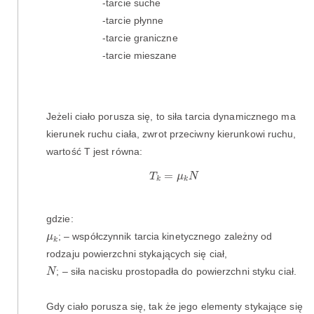
-tarcie suche
-tarcie płynne
-tarcie graniczne
-tarcie mieszane
Jeżeli ciało porusza się, to siła tarcia dynamicznego ma
kierunek ruchu ciała, zwrot przeciwny kierunkowi ruchu,
wartość T jest równa:
T
k
=
μ
k
N
=
T
μ
N
k
k
gdzie:
μ
k
; – współczynnik tarcia kinetycznego zależny od
μ
k
rodzaju powierzchni stykających się ciał,
N
; – siła nacisku prostopadła do powierzchni styku ciał.
N
Gdy ciało porusza się, tak że jego elementy stykające się