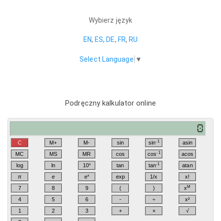
Wybierz język
EN
,
ES
,
DE
,
FR
,
RU
Select Language
▼
Podręczny kalkulator online
-1
C
M+
M-
sin
sin
asin
-1
MC
MS
MR
cos
cos
acos
x
-1
log
ln
10
tan
tan
atan
x
π
e
e
exp
1/x
x!
M
7
8
9
(
)
x
4
5
6
-
÷
x²
1
2
3
+
×
√