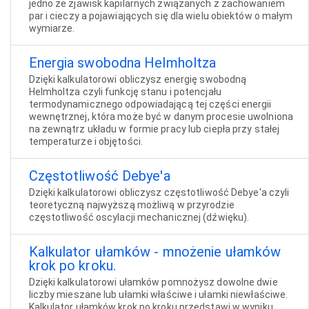
jedno ze zjawisk kapilarnych związanych z zachowaniem
par i cieczy a pojawiających się dla wielu obiektów o małym
wymiarze.
Energia swobodna Helmholtza
Dzięki kalkulatorowi obliczysz energię swobodną
Helmholtza czyli funkcję stanu i potencjału
termodynamicznego odpowiadającą tej części energii
wewnętrznej, która może być w danym procesie uwolniona
na zewnątrz układu w formie pracy lub ciepła przy stałej
temperaturze i objętości.
Częstotliwość Debye'a
Dzięki kalkulatorowi obliczysz częstotliwość Debye'a czyli
teoretyczną najwyższą możliwą w przyrodzie
częstotliwość oscylacji mechanicznej (dźwięku).
Kalkulator ułamków - mnożenie ułamków
krok po kroku.
Dzięki kalkulatorowi ułamków pomnożysz dowolne dwie
liczby mieszane lub ułamki właściwe i ułamki niewłaściwe.
Kalkulator ułamków krok po kroku przedstawi w wyniku