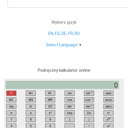
Wybierz język
EN
,
ES
,
DE
,
FR
,
RU
Select Language
▼
Podręczny kalkulator online
-1
C
M+
M-
sin
sin
asin
-1
MC
MS
MR
cos
cos
acos
x
-1
log
ln
10
tan
tan
atan
x
π
e
e
exp
1/x
x!
M
7
8
9
(
)
x
4
5
6
-
÷
x²