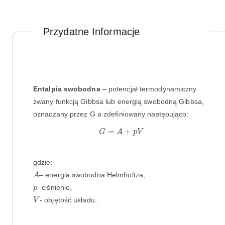
Przydatne Informacje
Entalpia swobodna
– potencjał termodynamiczny
zwany funkcją Gibbsa lub energią swobodną Gibbsa,
oznaczany przez G a zdefiniowany następująco:
G
=
A
+
p
V
=
+
G
A
p
V
gdzie:
A
– energia swobodna Helmholtza,
A
p
- ciśnienie,
p
V
- objętość układu,
V