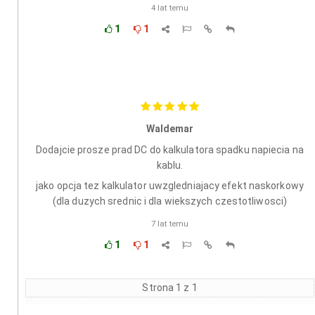
4 lat temu
1
1
Waldemar
Dodajcie prosze prad DC do kalkulatora spadku napiecia na
kablu.
jako opcja tez kalkulator uwzgledniajacy efekt naskorkowy
(dla duzych srednic i dla wiekszych czestotliwosci)
7 lat temu
1
1
Strona 1 z 1