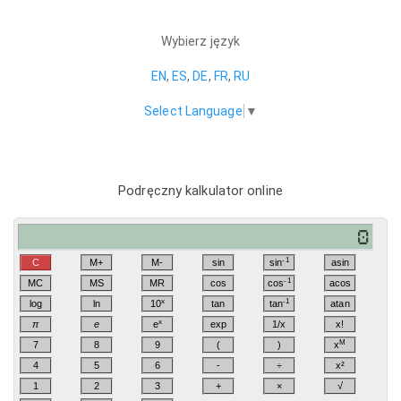
Wybierz język
EN
,
ES
,
DE
,
FR
,
RU
Select Language
▼
Podręczny kalkulator online
-1
C
M+
M-
sin
sin
asin
-1
MC
MS
MR
cos
cos
acos
x
-1
log
ln
10
tan
tan
atan
x
π
e
e
exp
1/x
x!
M
7
8
9
(
)
x
4
5
6
-
÷
x²
1
2
3
+
×
√