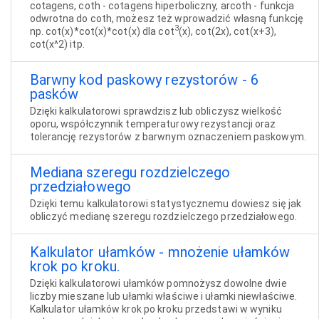
cotagens, coth - cotagens hiperboliczny, arcoth - funkcja
odwrotna do coth, możesz też wprowadzić własną funkcję
3
np. cot(x)*cot(x)*cot(x) dla cot
(x), cot(2x), cot(x+3),
cot(x^2) itp.
Barwny kod paskowy rezystorów - 6
pasków
Dzięki kalkulatorowi sprawdzisz lub obliczysz wielkość
oporu, współczynnik temperaturowy rezystancji oraz
tolerancję rezystorów z barwnym oznaczeniem paskowym.
Mediana szeregu rozdzielczego
przedziałowego
Dzięki temu kalkulatorowi statystycznemu dowiesz się jak
obliczyć medianę szeregu rozdzielczego przedziałowego.
Kalkulator ułamków - mnożenie ułamków
krok po kroku.
Dzięki kalkulatorowi ułamków pomnożysz dowolne dwie
liczby mieszane lub ułamki właściwe i ułamki niewłaściwe.
Kalkulator ułamków krok po kroku przedstawi w wyniku