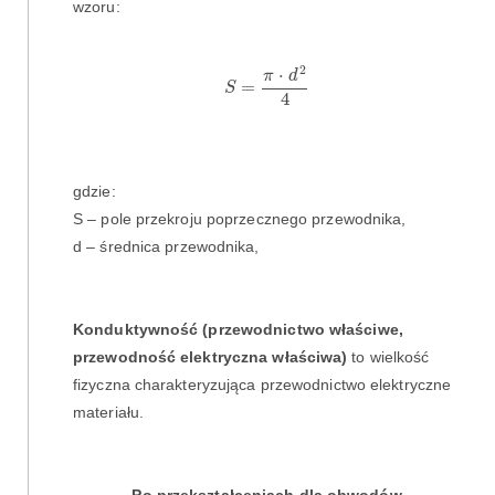
wzoru:
S
=
π
⋅
d
2
4
2
⋅
π
d
=
S
4
gdzie:
S – pole przekroju poprzecznego przewodnika,
d – średnica przewodnika,
Konduktywność (przewodnictwo właściwe,
przewodność elektryczna właściwa)
to wielkość
fizyczna charakteryzująca przewodnictwo elektryczne
materiału.