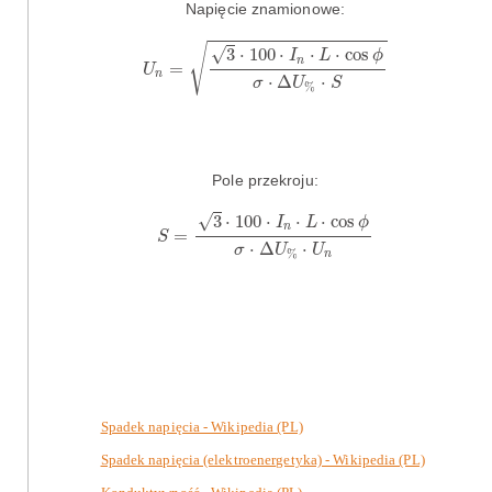
Napięcie znamionowe:
U
n
=
3
⋅
100
⋅
I
n
⋅
L
⋅
cos
ϕ
σ
⋅
Δ
U
%
⋅
S
√
√
3
⋅
100
⋅
⋅
⋅
cos
I
L
ϕ
n
=
U
n
⋅
Δ
⋅
σ
U
S
%
Pole przekroju:
S
=
3
⋅
100
⋅
I
n
⋅
L
⋅
cos
ϕ
σ
⋅
Δ
U
%
⋅
U
n
√
3
⋅
100
⋅
⋅
⋅
cos
I
L
ϕ
n
=
S
⋅
Δ
⋅
σ
U
U
%
n
Spadek napięcia - Wikipedia (PL)
Spadek napięcia (elektroenergetyka) - Wikipedia (PL)