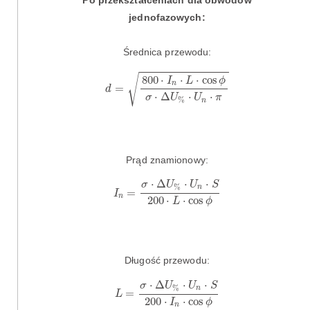
Po przekształceniach dla obwodów
jednofazowych:
Średnica przewodu:
d
=
800
⋅
I
n
⋅
L
⋅
cos
ϕ
σ
⋅
Δ
U
%
⋅
U
n
⋅
π
√
800
⋅
⋅
⋅
cos
I
L
ϕ
n
=
d
⋅
Δ
⋅
⋅
σ
U
U
π
%
n
Prąd znamionowy:
I
n
=
σ
⋅
Δ
U
%
⋅
U
n
⋅
S
200
⋅
L
⋅
cos
ϕ
⋅
Δ
⋅
⋅
σ
U
U
S
%
n
=
I
n
200
⋅
⋅
cos
L
ϕ
Długość przewodu:
L
=
σ
⋅
Δ
U
%
⋅
U
n
⋅
S
200
⋅
I
n
⋅
cos
ϕ
⋅
Δ
⋅
⋅
σ
U
U
S
%
n
=
L
200
⋅
⋅
cos
I
ϕ
n