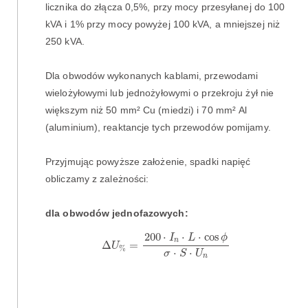
licznika do złącza 0,5%, przy mocy przesyłanej do 100
kVA i 1% przy mocy powyżej 100 kVA, a mniejszej niż
250 kVA.
Dla obwodów wykonanych kablami, przewodami
wielożyłowymi lub jednożyłowymi o przekroju żył nie
większym niż 50 mm² Cu (miedzi) i 70 mm² Al
(aluminium), reaktancje tych przewodów pomijamy.
Przyjmując powyższe założenie, spadki napięć
obliczamy z zależności:
dla obwodów jednofazowych:
Δ
U
%
=
200
⋅
I
n
⋅
L
⋅
cos
ϕ
σ
⋅
S
⋅
U
n
200
⋅
⋅
⋅
cos
I
L
ϕ
n
Δ
=
U
%
⋅
⋅
σ
S
U
n