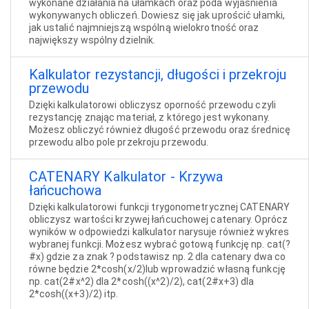
wykonane działania na ułamkach oraz poda wyjaśnienia
wykonywanych obliczeń. Dowiesz się jak uprościć ułamki,
jak ustalić najmniejszą wspólną wielokrotność oraz
największy wspólny dzielnik.
Kalkulator rezystancji, długości i przekroju
przewodu
Dzięki kalkulatorowi obliczysz oporność przewodu czyli
rezystancję znając materiał, z którego jest wykonany.
Możesz obliczyć również długość przewodu oraz średnicę
przewodu albo pole przekroju przewodu.
CATENARY Kalkulator - Krzywa
łańcuchowa
Dzięki kalkulatorowi funkcji trygonometrycznej CATENARY
obliczysz wartości krzywej łańcuchowej catenary. Oprócz
wyników w odpowiedzi kalkulator narysuje również wykres
wybranej funkcji. Możesz wybrać gotową funkcję np. cat(?
#x) gdzie za znak ? podstawisz np. 2 dla catenary dwa co
równe będzie 2*cosh(x/2)lub wprowadzić własną funkcję
np. cat(2#x^2) dla 2*cosh((x^2)/2), cat(2#x+3) dla
2*cosh((x+3)/2) itp.