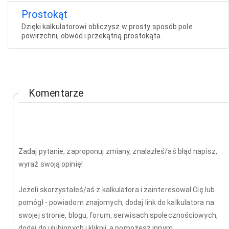
Prostokąt
Dzięki kalkulatorowi obliczysz w prosty sposób pole
powirzchni, obwód i przekątną prostokąta.
Komentarze
Zadaj pytanie, zaproponuj zmiany, znalazłeś/aś błąd napisz,
wyraź swoją opinię!
Jeżeli skorzystałeś/aś z kalkulatora i zainteresował Cię lub
pomógł - powiadom znajomych, dodaj link do kalkulatora na
swojej stronie, blogu, forum, serwisach społecznościowych,
dodaj do ulubionych i kliknij, a pomożesz innym.