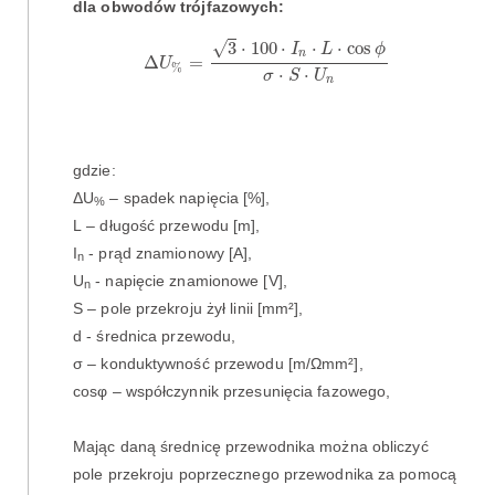
dla obwodów trójfazowych:
Δ
U
%
=
3
⋅
100
⋅
I
n
⋅
L
⋅
cos
ϕ
σ
⋅
S
⋅
U
n
√
3
⋅
100
⋅
⋅
⋅
cos
I
L
ϕ
n
Δ
=
U
%
⋅
⋅
σ
S
U
n
gdzie:
ΔU
– spadek napięcia [%],
%
L – długość przewodu [m],
I
- prąd znamionowy [A],
n
U
- napięcie znamionowe [V],
n
S – pole przekroju żył linii [mm²],
d - średnica przewodu,
σ – konduktywność przewodu [m/Ωmm²],
cosφ – współczynnik przesunięcia fazowego,
Mając daną średnicę przewodnika można obliczyć
pole przekroju poprzecznego przewodnika za pomocą