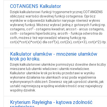
COTANGENS Kalkulator
Dzięki kalkulatorowi funkcji trygonometrycznej COTANGENS
obliczysz wartości dowolnej funkcji cotagensa. Oprócz
wyników w odpowiedzi kalkulator narysuje również wykres
wybranej funkcji. Możesz wybrać jedną z gotowych funkcji np.
2
cotagens, cot
- cotagens kwadrat, arccot - arcus cotagens,
coth - cotagens hiperboliczny, arcoth - funkcja odwrotna do
coth, możesz też wprowadzić własną funkcję np.
3
cot(x)*cot(x)*cot(x) dla cot
(x), cot(2x), cot(x+3), cot(x^2) itp.
Kalkulator ułamków - mnożenie ułamków
krok po kroku.
Dzięki kalkulatorowi ułamków pomnożysz dowolne dwie liczby
mieszane lub ułamki właściwe i ułamki niewłaściwe.
Kalkulator ułamków krok po kroku przedstawi w wyniku
wykonane działania na ułamkach oraz poda wyjaśnienia
wykonywanych obliczeń. Dowiesz się jak uprościć ułamki, jak
ustalić najmniejszą wspólną wielokrotność oraz największy
wspólny dzielnik.
Kryterium Rayleigha - kątowa zdolność