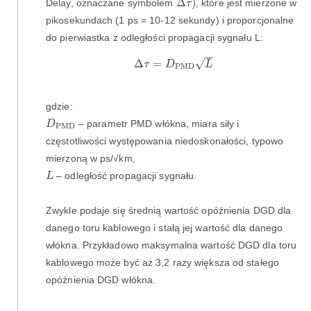
Δ
)
Delay, oznaczane symbolem
, które jest mierzone w
τ
pikosekundach (1 ps = 10-12 sekundy) i proporcjonalne
do pierwiastka z odległości propagacji sygnału L:
Δ
τ
=
D
PMD
L
√
Δ
=
τ
D
L
PMD
gdzie:
D
PMD
– parametr PMD włókna, miara siły i
D
PMD
częstotliwości występowania niedoskonałości, typowo
mierzoną w ps/√km,
L
– odległość propagacji sygnału.
L
Zwykle podaje się średnią wartość opóźnienia DGD dla
danego toru kablowego i stałą jej wartość dla danego
włókna. Przykładowo maksymalna wartość DGD dla toru
kablowego może być aż 3,2 razy większa od stałego
opóźnienia DGD włókna.