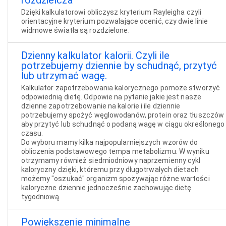
rozdzielcza
Dzięki kalkulatorowi obliczysz kryterium Rayleigha czyli
orientacyjne kryterium pozwalające ocenić, czy dwie linie
widmowe światła są rozdzielone.
Dzienny kalkulator kalorii. Czyli ile
potrzebujemy dziennie by schudnąć, przytyć
lub utrzymać wagę.
Kalkulator zapotrzebowania kalorycznego pomoże stworzyć
odpowiednią dietę. Odpowie na pytanie jakie jest nasze
dzienne zapotrzebowanie na kalorie i ile dziennie
potrzebujemy spożyć węglowodanów, protein oraz tłuszczów
aby przytyć lub schudnąć o podaną wagę w ciągu określonego
czasu.
Do wyboru mamy kilka najpopularniejszych wzorów do
obliczenia podstawowego tempa metabolizmu. W wyniku
otrzymamy również siedmiodniowy naprzemienny cykl
kaloryczny dzięki, któremu przy długotrwałych dietach
możemy "oszukać" organizm spożywając różne wartości
kaloryczne dziennie jednocześnie zachowując dietę
tygodniową.
Powiększenie minimalne