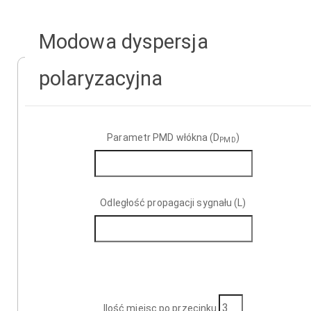
Modowa dyspersja
polaryzacyjna
Parametr PMD włókna (D
)
PMD
Odległość propagacji sygnału (L)
Ilość miejsc po przecinku