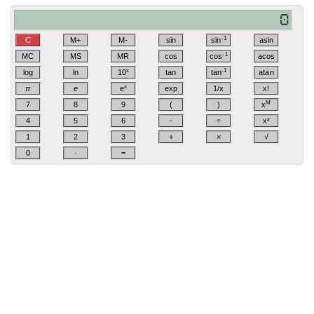
-1
C
M+
M-
sin
sin
asin
-1
MC
MS
MR
cos
cos
acos
x
-1
log
ln
10
tan
tan
atan
x
π
e
e
exp
1/x
x!
M
7
8
9
(
)
x
4
5
6
-
÷
x²
1
2
3
+
×
√
0
·
=