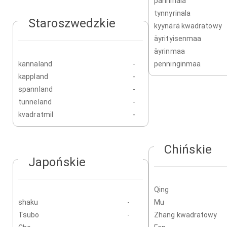
panninala
tynnyrinala
Staroszwedzkie
kyynärä kwadratowy
äyrityisenmaa
äyrinmaa
kannaland
-
penninginmaa
kappland
-
spannland
-
tunneland
-
kvadratmil
-
Chińskie
Japońskie
Qing
shaku
-
Mu
Tsubo
-
Zhang kwadratowy