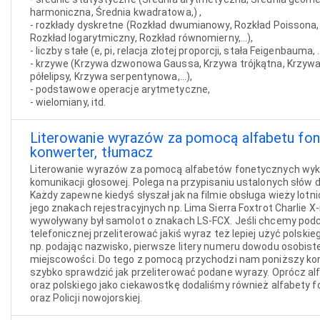
harmoniczna, Średnia kwadratowa,) ,
- rozkłady dyskretne (Rozkład dwumianowy, Rozkład Poissona
Rozkład logarytmiczny, Rozkład równomierny,...),
- liczby stałe (e, pi, relacja złotej proporcji, stała Feigenbauma, ..
- krzywe (Krzywa dzwonowa Gaussa, Krzywa trójkątna, Krzyw
półelipsy, Krzywa serpentynowa,...),
- podstawowe operacje arytmetyczne,
- wielomiany, itd.
Literowanie wyrazów za pomocą alfabetu fon
konwerter, tłumacz
Literowanie wyrazów za pomocą alfabetów fonetycznych wyk
komunikacji głosowej. Polega na przypisaniu ustalonych słów do
Każdy zapewne kiedyś słyszał jak na filmie obsługa wieży lot
jego znakach rejestracyjnych np. Lima Sierra Foxtrot Charlie X
wywoływany był samolot o znakach LS-FCX. Jeśli chcemy po
telefonicznej przeliterować jakiś wyraz też lepiej użyć polsk
np. podając nazwisko, pierwsze litery numeru dowodu osobist
miejscowości. Do tego z pomocą przychodzi nam poniższy ko
szybko sprawdzić jak przeliterować podane wyrazy. Oprócz a
oraz polskiego jako ciekawostkę dodaliśmy również alfabety 
oraz Policji nowojorskiej.