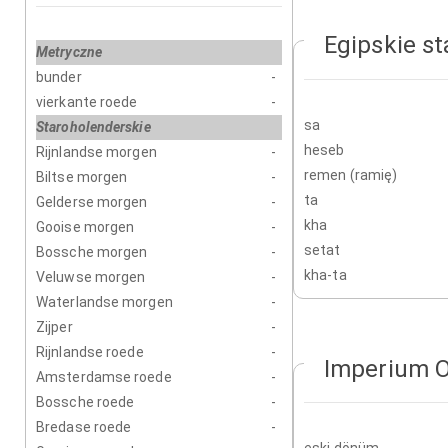
Egipskie st
Metryczne
bunder
-
vierkante roede
-
sa
Staroholenderskie
heseb
Rijnlandse morgen
-
remen (ramię)
Biltse morgen
-
ta
Gelderse morgen
-
kha
Gooise morgen
-
setat
Bossche morgen
-
kha-ta
Veluwse morgen
-
Waterlandse morgen
-
Zijper
-
Rijnlandse roede
-
Imperium 
Amsterdamse roede
-
Bossche roede
-
Bredase roede
-