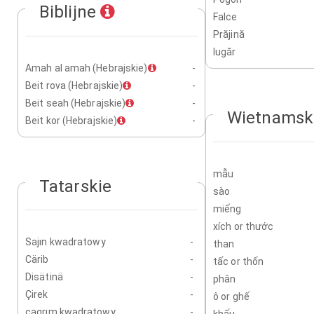
Biblijne
Falce
Prăjină
Iugăr
Amah al amah (Hebrajskie)
-
Beit rova (Hebrajskie)
-
Beit seah (Hebrajskie)
-
Wietnamsk
Beit kor (Hebrajskie)
-
mẫu
Tatarskie
sào
miếng
xích or thước
Sajın kwadratowy
-
than
Cärib
-
tấc or thốn
Disätinä
-
phân
Çirek
-
ô or ghế
çaqrım kwadratowy
-
khấu