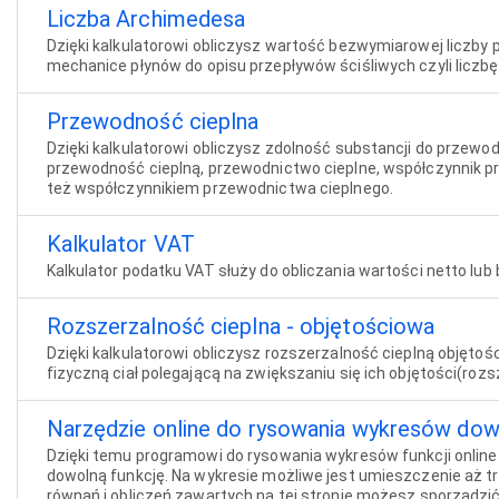
Liczba Archimedesa
Dzięki kalkulatorowi obliczysz wartość bezwymiarowej liczb
mechanice płynów do opisu przepływów ściśliwych czyli liczb
Przewodność cieplna
Dzięki kalkulatorowi obliczysz zdolność substancji do przewodz
przewodność cieplną, przewodnictwo cieplne, współczynnik p
też współczynnikiem przewodnictwa cieplnego.
Kalkulator VAT
Kalkulator podatku VAT służy do obliczania wartości netto lub
Rozszerzalność cieplna - objętościowa
Dzięki kalkulatorowi obliczysz rozszerzalność cieplną objętoś
fizyczną ciał polegającą na zwiększaniu się ich objętości(rozs
Narzędzie online do rysowania wykresów dowol
Dzięki temu programowi do rysowania wykresów funkcji onli
dowolną funkcję. Na wykresie możliwe jest umieszczenie aż tr
równań i obliczeń zawartych na tej stronie możesz sporządzi