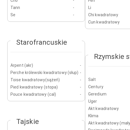
Cho
-
Fen
Tann
-
Li
Se
-
Chi kwadratowy
Cun kwadratowy
Starofrancuskie
Rzymskie s
Arpent (akr)
-
Perche królewski kwadratowy (słup)
-
Salt
Toise kwadratowy(sążeń)
-
Century
Pied kwadratowy (stopa)
-
Geredium
Pouce kwadratowy (cal)
-
Uger
Akt kwadratowy
Klima
Tajskie
Akt kwadratowy (mały