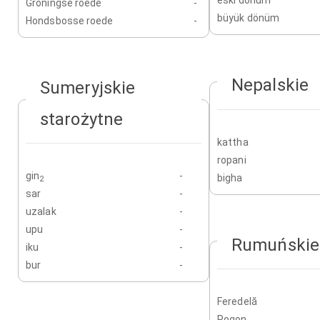
eski dönüm
Groningse roede
-
büyük dönüm
Hondsbosse roede
-
Nepalskie
Sumeryjskie
starożytne
kattha
ropani
gin
-
bigha
2
sar
-
uzalak
-
upu
-
Rumuńskie
iku
-
bur
-
Feredelă
Pogon