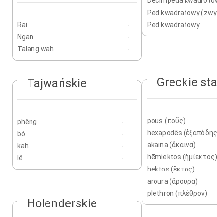
Decimpeda kwadroto
Ped kwadratowy (zwyk
Rai
-
Ped kwadratowy
Ngan
-
Talang wah
-
Greckie st
Tajwańskie
pous (ποῦς)
phêng
-
hexapodēs (ἑξαπόδης
bó
-
akaina (ἄκαινα)
kah
-
hēmiektos (ἡμίεκτος)
lê
-
hektos (ἕκτος)
aroura (ἄρουρα)
plethron (πλέθρον)
Holenderskie