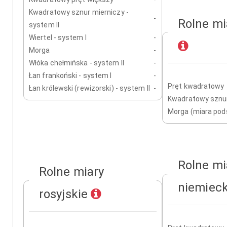
Kwadratowy sznur mierniczy -
-
Rolne mi
system II
Wiertel - system I
-
Morga
-
Włóka chełmińska - system II
-
Łan frankoński - system I
-
Pręt kwadratowy
Łan królewski (rewizorski) - system II
-
Kwadratowy sznur
Morga (miara po
Rolne mi
Rolne miary
niemiec
rosyjskie