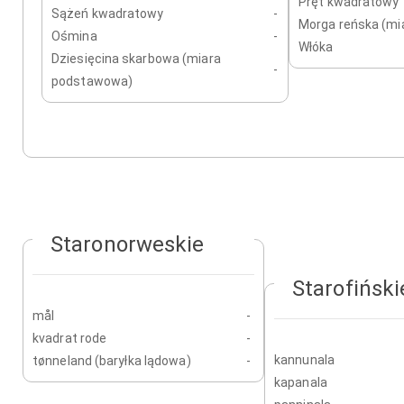
Pręt kwadratowy
Sążeń kwadratowy
-
Morga reńska (m
Ośmina
-
Włóka
Dziesięcina skarbowa (miara
-
podstawowa)
Staronorweskie
Starofiński
mål
-
kvadrat rode
-
kannunala
tønneland (baryłka lądowa)
-
kapanala