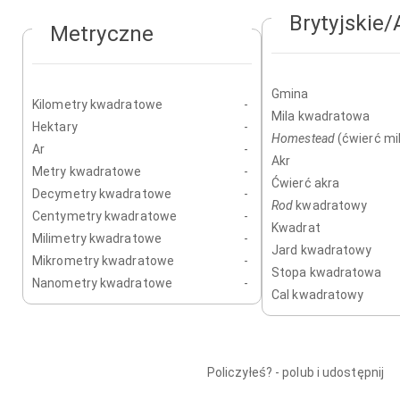
Brytyjskie
Metryczne
Gmina
Kilometry kwadratowe
-
Mila kwadratowa
Hektary
-
Homestead
(ćwierć mil
Ar
-
Akr
Metry kwadratowe
-
Ćwierć akra
Decymetry kwadratowe
-
Rod
kwadratowy
Centymetry kwadratowe
-
Kwadrat
Milimetry kwadratowe
-
Jard kwadratowy
Mikrometry kwadratowe
-
Stopa kwadratowa
Nanometry kwadratowe
-
Cal kwadratowy
Policzyłeś? - polub i udostępnij