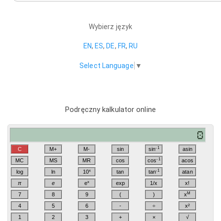
Wybierz język
EN
,
ES
,
DE
,
FR
,
RU
Select Language
▼
Podręczny kalkulator online
-1
C
M+
M-
sin
sin
asin
-1
MC
MS
MR
cos
cos
acos
x
-1
log
ln
10
tan
tan
atan
x
π
e
e
exp
1/x
x!
M
7
8
9
(
)
x
4
5
6
-
÷
x²
1
2
3
+
×
√