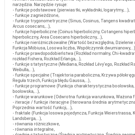
narzędzia. Narzędzie rysuje:
- funkcje podstawowe (pierwiastki, wykładniki, logarytmy,...),
- funkcje zagnieżdżone,
- funkcje trygonometryczne (Sinus, Cosinus, Tangens kwadrat
Arcus cosecans,...),
- funkcje hiperboliczne (Coinus hiperboliczny, Cotangens hiper
hiperboliczny, Area Cosecans hiperboliczny,...),
- funkcje nieróżniczkowalne (Wartość bezwzględna, Dzielenie 
Funkcja Möbiusa, Losowa liczba, Współczynnik dwumianowy,...)
- funkcje prawdopodobieństwa (Rozkład normalny, Chi-kwadrat
rozkład Fishera, Rozkład Erlanga,...),
- funkcje statystyczne (Mediana, Rozkład Lévy'ego, Rozkład Ra
Weibulla,...),
- funkcje specjalne (Trajektoria paraboliczna, Krzywa półokręg
Reguła trzech, Funkcja błędu Gaussa,...),
- funkcje programowe (Funkcja charakterystyczna boolowska,
boolowska,...),
- funkcje warunkowe (Odwrotna funkcja warunkowa, Ważona fu
- iteracje / funkcje iteracyjne (Iterowana średnia arytmetyczn
Poprzednia wartość funkcji,...),
- fraktale (Funkcja losowa pojedyncza, Funkcja Weierstrassa, 
Landsberga,...),
- równania różniczkowe,
- równania integralne,
- średnie statystyczne (Średnia arytmetyczna, Średnia geome