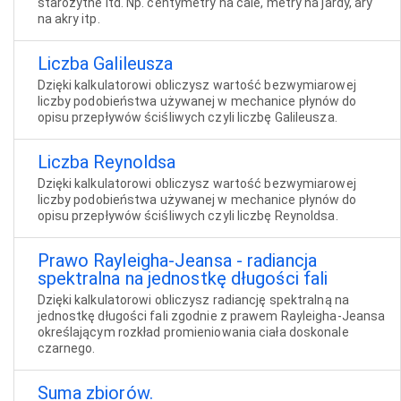
starożytne itd. Np. centymetry na cale, metry na jardy, ary
na akry itp.
Liczba Galileusza
Dzięki kalkulatorowi obliczysz wartość bezwymiarowej
liczby podobieństwa używanej w mechanice płynów do
opisu przepływów ściśliwych czyli liczbę Galileusza.
Liczba Reynoldsa
Dzięki kalkulatorowi obliczysz wartość bezwymiarowej
liczby podobieństwa używanej w mechanice płynów do
opisu przepływów ściśliwych czyli liczbę Reynoldsa.
Prawo Rayleigha-Jeansa - radiancja
spektralna na jednostkę długości fali
Dzięki kalkulatorowi obliczysz radiancję spektralną na
jednostkę długości fali zgodnie z prawem Rayleigha-Jeansa
określającym rozkład promieniowania ciała doskonale
czarnego.
Suma zbiorów.