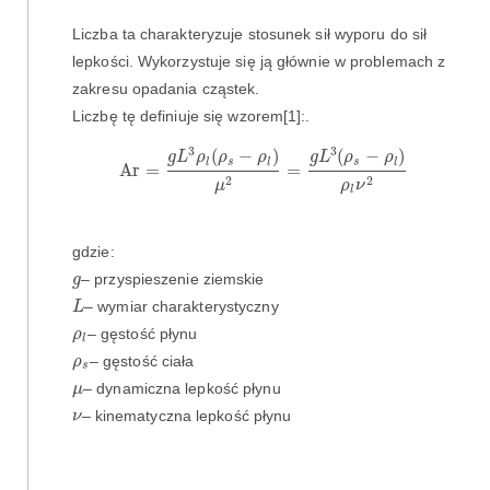
Liczba ta charakteryzuje stosunek sił wyporu do sił
lepkości. Wykorzystuje się ją głównie w problemach z
zakresu opadania cząstek.
Liczbę tę definiuje się wzorem[1]:.
A
r
=
g
L
3
ρ
l
(
ρ
s
−
ρ
l
)
μ
2
=
g
L
3
(
ρ
s
−
ρ
l
)
ρ
l
ν
2
3
3
(
−
)
(
−
)
g
L
ρ
ρ
ρ
g
L
ρ
ρ
s
s
l
l
l
A
r
=
=
2
2
ρ
ν
μ
l
gdzie:
g
– przyspieszenie ziemskie
g
L
– wymiar charakterystyczny
L
ρ
l
– gęstość płynu
ρ
l
ρ
s
– gęstość ciała
ρ
s
μ
– dynamiczna lepkość płynu
μ
ν
– kinematyczna lepkość płynu
ν