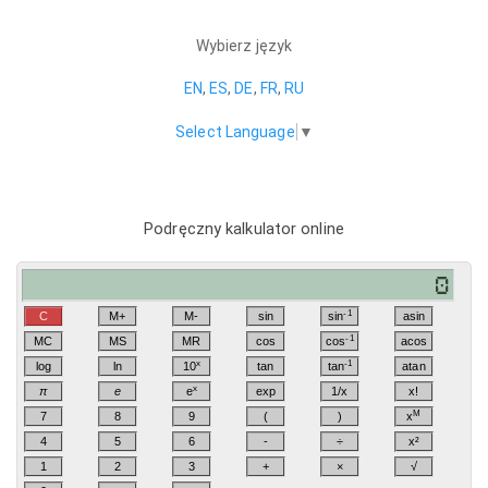
Wybierz język
EN
,
ES
,
DE
,
FR
,
RU
Select Language
▼
Podręczny kalkulator online
-1
C
M+
M-
sin
sin
asin
-1
MC
MS
MR
cos
cos
acos
x
-1
log
ln
10
tan
tan
atan
x
π
e
e
exp
1/x
x!
M
7
8
9
(
)
x
4
5
6
-
÷
x²
1
2
3
+
×
√