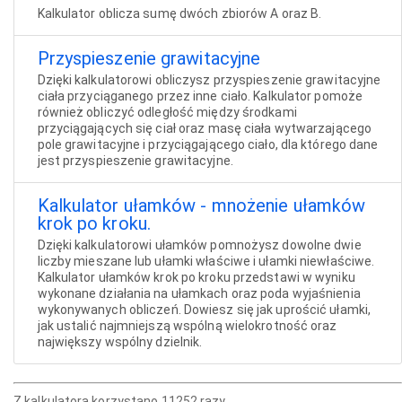
Kalkulator oblicza sumę dwóch zbiorów A oraz B.
Przyspieszenie grawitacyjne
Dzięki kalkulatorowi obliczysz przyspieszenie grawitacyjne
ciała przyciąganego przez inne ciało. Kalkulator pomoże
również obliczyć odległość między środkami
przyciągających się ciał oraz masę ciała wytwarzającego
pole grawitacyjne i przyciągającego ciało, dla którego dane
jest przyspieszenie grawitacyjne.
Kalkulator ułamków - mnożenie ułamków
krok po kroku.
Dzięki kalkulatorowi ułamków pomnożysz dowolne dwie
liczby mieszane lub ułamki właściwe i ułamki niewłaściwe.
Kalkulator ułamków krok po kroku przedstawi w wyniku
wykonane działania na ułamkach oraz poda wyjaśnienia
wykonywanych obliczeń. Dowiesz się jak uprościć ułamki,
jak ustalić najmniejszą wspólną wielokrotność oraz
największy wspólny dzielnik.
Z kalkulatora korzystano 11252 razy.