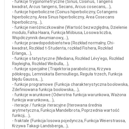
- funkcje trygonometryczne (Sinus, Cosinus, Tangens
kwadrat, Arcus tangens, Secans, Arcus cosecans,...),
- funkcje hiperboliczne (Coinus hiperboliczny, Cotangens
hiperboliczny, Area Sinus hiperboliczny, Area Cosecans
hiperboliczny,...),
- funkcje nieróżniczkowalne (Wartość bezwzględna, Dzielenie
modulo, Falka Haara, Funkcja Möbiusa, Losowa liczba,
Współczynnik dwumianowy,...),
- funkcje prawdopodobieństwa (Rozkład normalny, Chi-
kwadrat, Rozkład t-Studenta, rozkład Fishera, Rozkład
Erlanga,...),
- funkcje statystyczne (Mediana, Rozkład Lévy'ego, Rozkład
Rayleigha, Rozkład Weibulla,...),
- funkcje specjalne (Trajektoria paraboliczna, Krzywa
półokręgu, Lemniskata Bernoulliego, Reguła trzech, Funkcja
błędu Gaussa,...),
- funkcje programowe (Funkcja charakterystyczna boolowska,
Zdefiniowana funkcja boolowska,...),
- funkcje warunkowe (Odwrotna funkcja warunkowa, Ważona
funkcja warunkowa,...),
- iteracje / funkcje iteracyjne (Iterowana średnia
arytmetyczna, Funkcja Mandelbrota, Poprzednia wartość
funkcji,...),
- fraktale (Funkcja losowa pojedyncza, Funkcja Weierstrassa,
Krzywa Takagi-Landsberga,...),