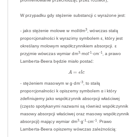
W przypadku gdy stężenie substancji c wyrażone jest:
3
- jako stężenie molowe w mol/dm
, wówczas stałą
proporcjonalności k wyrazimy symbolem ε, który jest
określany molowym współczynnikiem absorpcji. ε
3
-1
-1
przyjmie wówczas wymiar dm
·mol
·cm
, a prawo
Lamberta-Beera będzie miało postać:
A
=
ϵ
l
c
=
A
ϵ
l
c
-3
- stężeniem masowym w g·dm
, to stałą
proporcjonalności k opiszemy symbolem α i który
zdefiniujemy jako współczynnik absorpcji właściwej
(często spotykanymi nazwami są również współczynnik
masowy absorpcji właściwej oraz masowy współczynnik
3
-1
-1
absorpcji) mający wymiar dm
·g
·cm
. Prawo
Lamberta-Beera opiszemy wówczas zależnością: