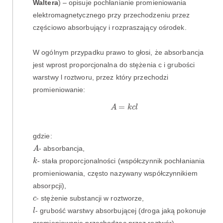
Waltera
) – opisuje pochłanianie promieniowania
elektromagnetycznego przy przechodzeniu przez
częściowo absorbujący i rozpraszający ośrodek.
W ogólnym przypadku prawo to głosi, że absorbancja
jest wprost proporcjonalna do stężenia c i grubości
warstwy l roztworu, przez który przechodzi
promieniowanie:
A
=
k
c
l
=
A
k
c
l
gdzie:
A
- absorbancja,
A
k
- stała proporcjonalności (współczynnik pochłaniania
k
promieniowania, często nazywany współczynnikiem
absorpcji),
c
- stężenie substancji w roztworze,
c
l
- grubość warstwy absorbującej (droga jaką pokonuje
l
promieniowanie przechodząc przez roztwór),