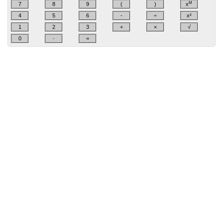
M
7
8
9
(
)
x
4
5
6
-
÷
x²
1
2
3
+
×
√
0
·
=