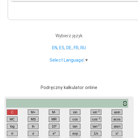
Wybierz język
EN
,
ES
,
DE
,
FR
,
RU
Select Language
▼
Podręczny kalkulator online
-1
C
M+
M-
sin
sin
asin
-1
MC
MS
MR
cos
cos
acos
x
-1
log
ln
10
tan
tan
atan
x
π
e
e
exp
1/x
x!