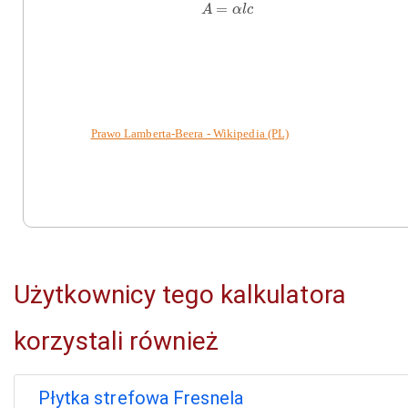
A
=
α
l
c
=
A
α
l
c
Prawo Lamberta-Beera - Wikipedia (PL)
Użytkownicy tego kalkulatora
korzystali również
Płytka strefowa Fresnela