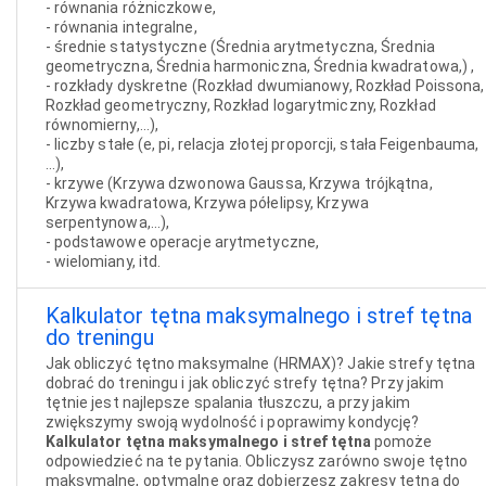
- równania różniczkowe,
- równania integralne,
- średnie statystyczne (Średnia arytmetyczna, Średnia
geometryczna, Średnia harmoniczna, Średnia kwadratowa,) ,
- rozkłady dyskretne (Rozkład dwumianowy, Rozkład Poissona,
Rozkład geometryczny, Rozkład logarytmiczny, Rozkład
równomierny,...),
- liczby stałe (e, pi, relacja złotej proporcji, stała Feigenbauma,
...),
- krzywe (Krzywa dzwonowa Gaussa, Krzywa trójkątna,
Krzywa kwadratowa, Krzywa półelipsy, Krzywa
serpentynowa,...),
- podstawowe operacje arytmetyczne,
- wielomiany, itd.
Kalkulator tętna maksymalnego i stref tętna
do treningu
Jak obliczyć tętno maksymalne (HRMAX)? Jakie strefy tętna
dobrać do treningu i jak obliczyć strefy tętna? Przy jakim
tętnie jest najlepsze spalania tłuszczu, a przy jakim
zwiększymy swoją wydolność i poprawimy kondycję?
Kalkulator tętna maksymalnego i stref tętna
pomoże
odpowiedzieć na te pytania. Obliczysz zarówno swoje tętno
maksymalne, optymalne oraz dobierzesz zakresy tętna do