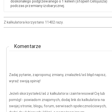
doskonałego podgrzewanego o 1 kelwin (stopień Celsjusza)
podczas przemiany izobarycznej.
Z kalkulatora korzystano 11402 razy.
Komentarze
Zadaj pytanie, zaproponuj zmiany, znalazłeś/aś błąd napisz,
wyraź swoją opinię!
Jeżeli skorzystałeś/aś z kalkulatora i zainteresował Cię lub
pomógł - powiadom znajomych, dodaj link do kalkulatora na
swojej stronie, blogu, forum, serwisach społecznościowych,