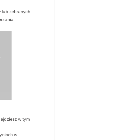
w lub zebranych
orzenia.
ajdziesz w tym
zyniach w