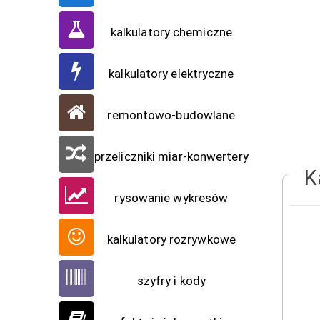
kalkulatory chemiczne
kalkulatory elektryczne
remontowo-budowlane
przeliczniki miar-konwertery
K
rysowanie wykresów
kalkulatory rozrywkowe
szyfry i kody