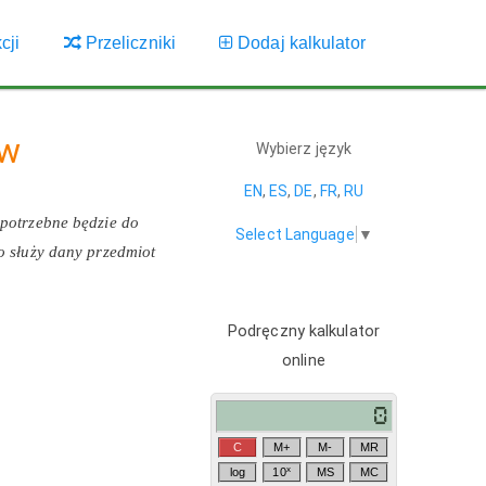
cji
Przeliczniki
Dodaj kalkulator
ów
Wybierz język
EN
,
ES
,
DE
,
FR
,
RU
 potrzebne będzie do
Select Language
▼
o służy dany przedmiot
Podręczny kalkulator
online
C
M+
M-
MR
x
log
10
MS
MC