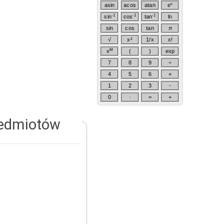
x
asin
acos
atan
e
-1
-1
-1
sin
cos
tan
ln
sin
cos
tan
π
√
x²
1/x
x!
M
x
(
)
exp
7
8
9
÷
4
5
6
×
1
2
3
-
0
·
=
+
rzedmiotów