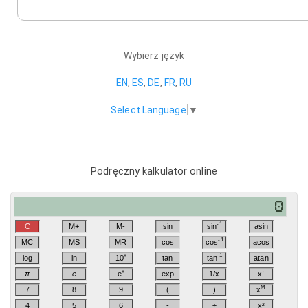
Wybierz język
EN
,
ES
,
DE
,
FR
,
RU
Select Language
▼
Podręczny kalkulator online
-1
C
M+
M-
sin
sin
asin
-1
MC
MS
MR
cos
cos
acos
x
-1
log
ln
10
tan
tan
atan
x
π
e
e
exp
1/x
x!
M
7
8
9
(
)
x
4
5
6
-
÷
x²