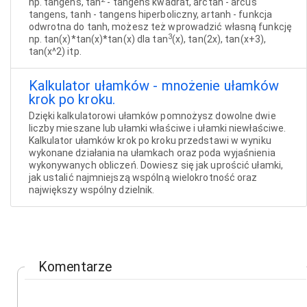
np. tangens, tan
- tangens kwadrat, arctan - arcus
tangens, tanh - tangens hiperboliczny, artanh - funkcja
odwrotna do tanh, możesz też wprowadzić własną funkcję
3
np. tan(x)*tan(x)*tan(x) dla tan
(x), tan(2x), tan(x+3),
tan(x^2) itp.
Kalkulator ułamków - mnożenie ułamków
krok po kroku.
Dzięki kalkulatorowi ułamków pomnożysz dowolne dwie
liczby mieszane lub ułamki właściwe i ułamki niewłaściwe.
Kalkulator ułamków krok po kroku przedstawi w wyniku
wykonane działania na ułamkach oraz poda wyjaśnienia
wykonywanych obliczeń. Dowiesz się jak uprościć ułamki,
jak ustalić najmniejszą wspólną wielokrotność oraz
największy wspólny dzielnik.
Komentarze