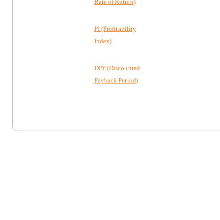
Rate of Return)
PI (Profitability
Index)
DPP (Discounted
Payback Period)